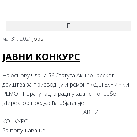
мај 31, 2021
Jobs
ЈАВНИ КОНКУРС
На основу члана 56.Статута Акционарског
друштва за призводнју и ремонт АД „ТЕХНИЧКИ
РЕМОНТ“Братунац ,а ради указане потребе
,Директор предузећа објављује :
ЈАВНИ
КОНК
За попуњавање...