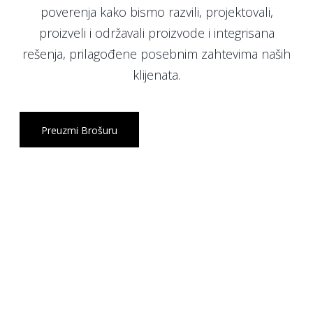
poverenja kako bismo razvili, projektovali,
proizveli i održavali proizvode i integrisana
rešenja, prilagođene posebnim zahtevima naših
klijenata.
Preuzmi Brošuru