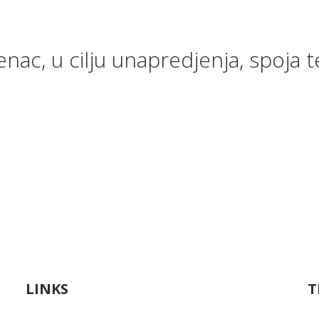
enac, u cilju unapredjenja, spoja 
LINKS
T