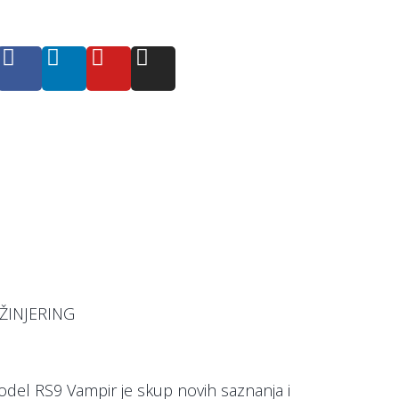
ŽINJERING
del RS9 Vampir je skup novih saznanja i