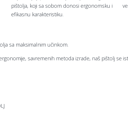
pištolja, koji sa sobom donosi ergonomsku i
ve
efikasnu karakteristiku.
tolja sa maksimalnim učinkom.
 ergonomije, savremenih metoda izrade, naš pištolj se is
LJ