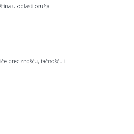
ština u oblasti oružja.
tiče preciznošću, tačnošću i