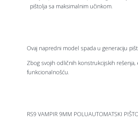
pištolja sa maksimalnim učinkom.
Ovaj napredni model spada u generaciju piš
Zbog svojih odličnih konstrukcijskih rešenja,
funkcionalnošću.
RS9 VAMPIR 9MM POLUAUTOMATSKI PIŠTO