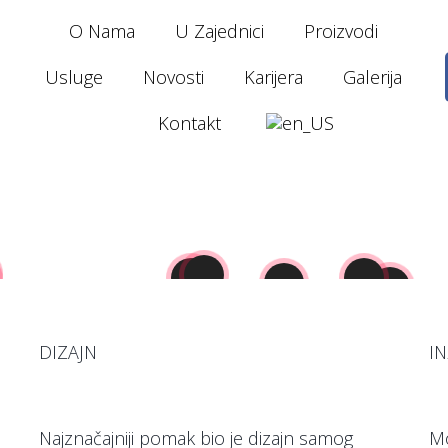
O Nama
U Zajednici
Proizvodi
Usluge
Novosti
Karijera
Galerija
Kontakt
DIZAJN
IN
Najznačajniji pomak bio je dizajn samog
Mo