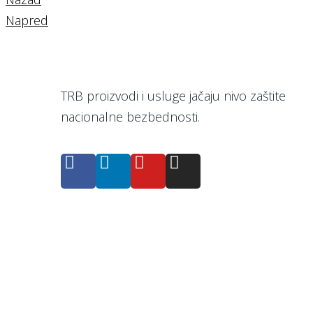
Napred
TRB proizvodi i usluge jačaju nivo zaštite
nacionalne bezbednosti.