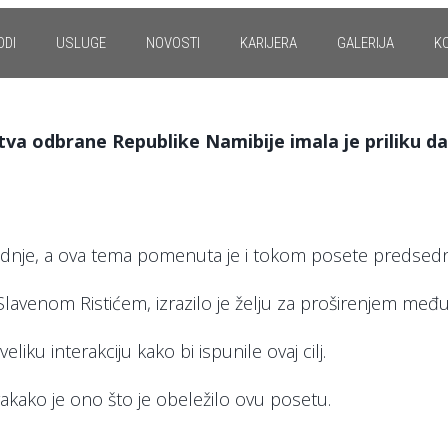
ODI
USLUGE
NOVOSTI
KARIJERA
GALERIJA
K
a odbrane Republike Namibije imala je priliku da 
radnje, a ova tema pomenuta je i tokom posete predsed
lavenom Ristićem, izrazilo je želju za proširenjem me
iku interakciju kako bi ispunile ovaj cilj.
akako je ono što je obeležilo ovu posetu.