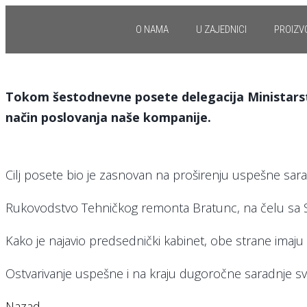
O NAMA
U ZAJEDNICI
PROIZV
Tokom šestodnevne posete delegacija Ministarstv
način poslovanja naše kompanije.
Cilj posete bio je zasnovan na proširenju uspešne sa
Rukovodstvo Tehničkog remonta Bratunc, na čelu sa S
Kako je najavio predsednički kabinet, obe strane imaju vel
Ostvarivanje uspešne i na kraju dugoročne saradnje sv
Nazad