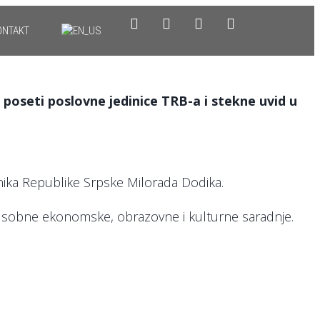
ONTAKT
poseti poslovne jedinice TRB-a i stekne uvid u
nika Republike Srpske Milorada Dodika.
đusobne ekonomske, obrazovne i kulturne saradnje.