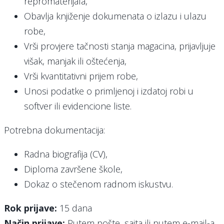
repromaterijala,
Obavlja knjiženje dokumenata o izlazu i ulazu
robe,
Vrši provjere tačnosti stanja magacina, prijavljuje
višak, manjak ili oštećenja,
Vrši kvantitativni prijem robe,
Unosi podatke o primljenoj i izdatoj robi u
softver ili evidencione liste.
Potrebna dokumentacija:
Radna biografija (CV),
Diploma završene škole,
Dokaz o stečenom radnom iskustvu.
Rok prijave:
15 dana
Način prijave:
Putem pošte, sajta ili putem e-mail-a