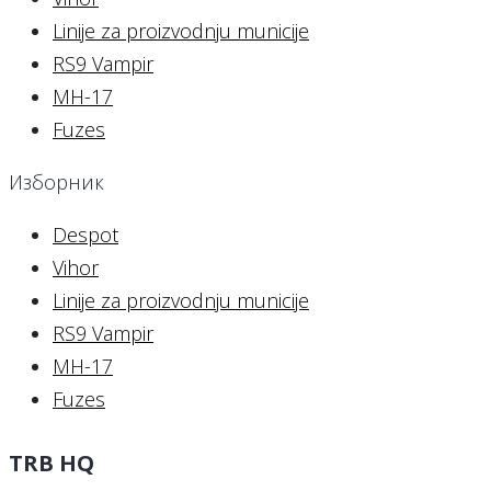
Linije za proizvodnju municije
RS9 Vampir
MH-17
Fuzes
Изборник
Despot
Vihor
Linije za proizvodnju municije
RS9 Vampir
MH-17
Fuzes
TRB HQ