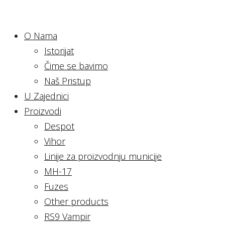
O Nama
Istorijat
Čime se bavimo
Naš Pristup
U Zajednici
Proizvodi
Despot
Vihor
Linije za proizvodnju municije
MH-17
Fuzes
Other products
RS9 Vampir