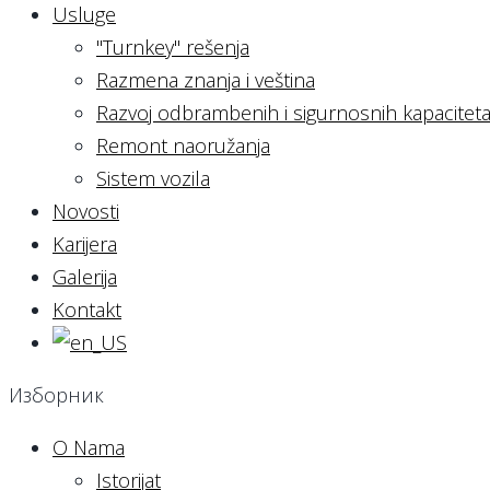
Usluge
"Turnkey" rešenja
Razmena znanja i veština
Razvoj odbrambenih i sigurnosnih kapacitet
Remont naoružanja
Sistem vozila
Novosti
Karijera
Galerija
Kontakt
Изборник
O Nama
Istorijat