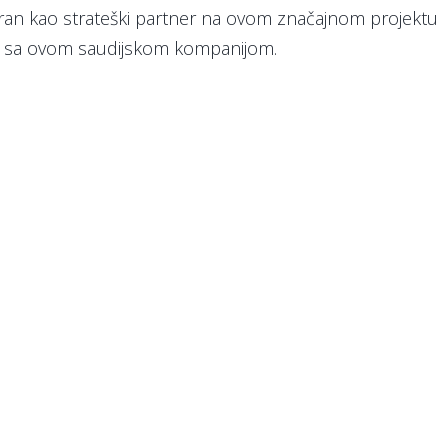
zabran kao strateški partner na ovom značajnom projektu
va sa ovom saudijskom kompanijom.