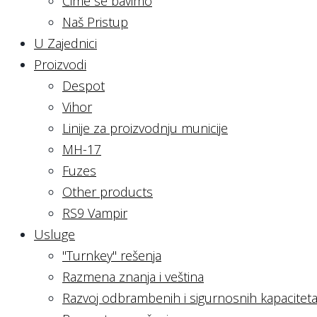
Čime se bavimo
Naš Pristup
U Zajednici
Proizvodi
Despot
Vihor
Linije za proizvodnju municije
MH-17
Fuzes
Other products
RS9 Vampir
Usluge
"Turnkey" rešenja
Razmena znanja i veština
Razvoj odbrambenih i sigurnosnih kapacitet