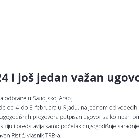
 I još jedan važan ugov
ma odbrane u Saudijskoj Arabiji!
ode od 4. do 8. februara u Rijadu, na jednom od vodećih
na dugogodišnjih pregovora potpisan ugovor sa kompani
ustriju i predstavlja samo početak dugogodišnje saradn
en Ristić, vlasnik TRB-a.