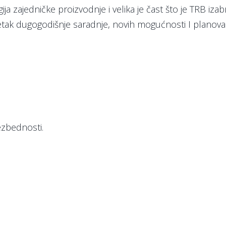
ija zajedničke proizvodnje i velika je čast što je TRB i
etak dugogodišnje saradnje, novih mogućnosti I plano
ezbednosti.