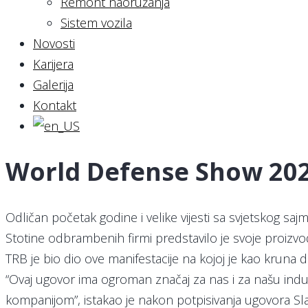
Remont naoružanja
Sistem vozila
Novosti
Karijera
Galerija
Kontakt
World Defense Show 2024
Odličan početak godine i velike vijesti sa svjetskog saj
Stotine odbrambenih firmi predstavilo je svoje proizv
TRB je bio dio ove manifestacije na kojoj je kao kru
“Ovaj ugovor ima ogroman značaj za nas i za našu ind
kompanijom”, istakao je nakon potpisivanja ugovora Slav