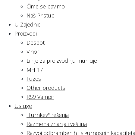
Čime se bavimo
Naš Pristup
U Zajednici
Proizvodi
Despot
Vihor
Linije za proizvodnju municije
MH-17
Fuzes
Other products
RS9 Vampir
Usluge
"Turnkey" rešenja
Razmena znanja i veština
Razvoj odbrambenih i sigurnosnih kapacitet