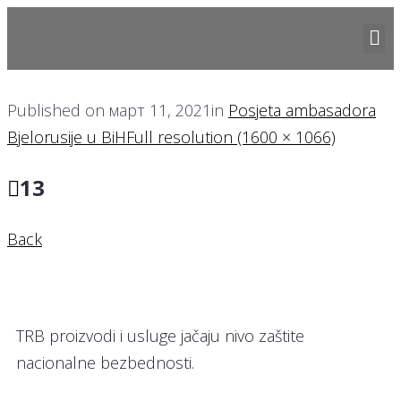
Published on
март 11, 2021
in
Posjeta ambasadora
Bjelorusije u BiH
Full resolution (1600 × 1066)
13
Back
TRB proizvodi i usluge jačaju nivo zaštite
nacionalne bezbednosti.