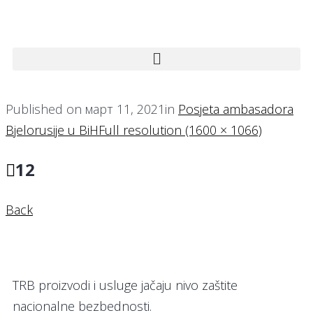
Published on
март 11, 2021
in
Posjeta ambasadora
Bjelorusije u BiH
Full resolution (1600 × 1066)
12
Back
TRB proizvodi i usluge jačaju nivo zaštite
nacionalne bezbednosti.