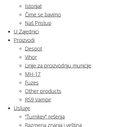
Istorijat
Čime se bavimo
Naš Pristup
U Zajednici
Proizvodi
Despot
Vihor
Linije za proizvodnju municije
MH-17
Fuzes
Other products
RS9 Vampir
Usluge
"Turnkey" rešenja
Razmena znanja i veština