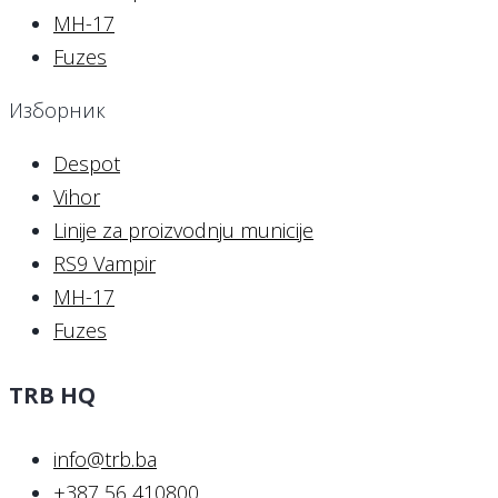
MH-17
Fuzes
Изборник
Despot
Vihor
Linije za proizvodnju municije
RS9 Vampir
MH-17
Fuzes
TRB HQ
info@trb.ba
+387 56 410800