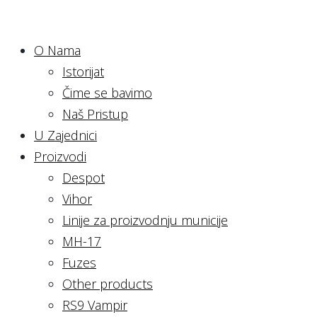
O Nama
Istorijat
Čime se bavimo
Naš Pristup
U Zajednici
Proizvodi
Despot
Vihor
Linije za proizvodnju municije
MH-17
Fuzes
Other products
RS9 Vampir