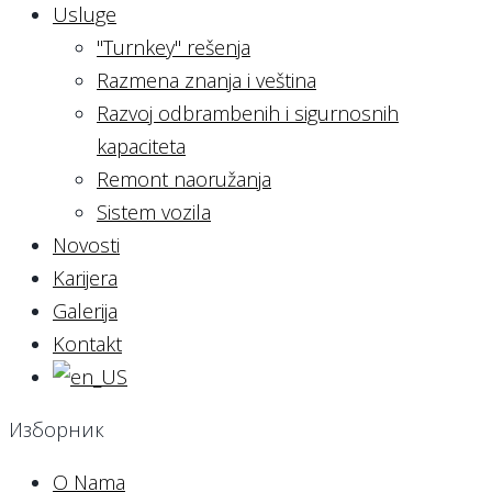
Usluge
"Turnkey" rešenja
Razmena znanja i veština
Razvoj odbrambenih i sigurnosnih
kapaciteta
Remont naoružanja
Sistem vozila
Novosti
Karijera
Galerija
Kontakt
Изборник
O Nama