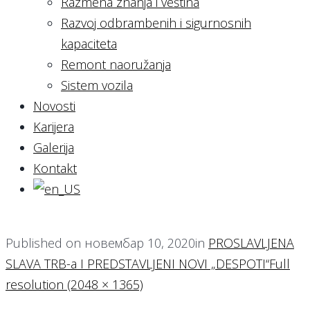
Razmena znanja i veština
Razvoj odbrambenih i sigurnosnih
kapaciteta
Remont naoružanja
Sistem vozila
Novosti
Karijera
Galerija
Kontakt
Published on
новембар 10, 2020
in
PROSLAVLJENA
SLAVA TRB-a I PREDSTAVLJENI NOVI „DESPOTI“
Full
resolution (2048 × 1365)