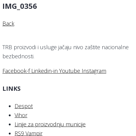
IMG_0356
Back
TRB proizvodi i usluge jačaju nivo zaštite nacionalne
bezbednosti.
Facebook-f
Linkedin-in
Youtube
Instagram
LINKS
Despot
Vihor
Linije za proizvodnju municije
RS9 Vampir