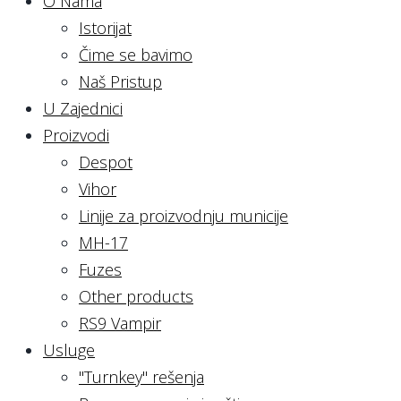
O Nama
Istorijat
Čime se bavimo
Naš Pristup
U Zajednici
Proizvodi
Despot
Vihor
Linije za proizvodnju municije
MH-17
Fuzes
Other products
RS9 Vampir
Usluge
"Turnkey" rešenja