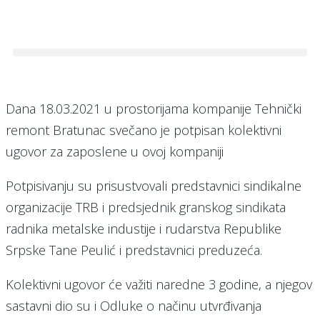
Dana 18.03.2021 u prostorijama kompanije Tehnički
remont Bratunac svečano je potpisan kolektivni
ugovor za zaposlene u ovoj kompaniji
Potpisivanju su prisustvovali predstavnici sindikalne
organizacije TRB i predsjednik granskog sindikata
radnika metalske industije i rudarstva Republike
Srpske Tane Peulić i predstavnici preduzeća.
Kolektivni ugovor će važiti naredne 3 godine, a njegov
sastavni dio su i Odluke o načinu utvrđivanja