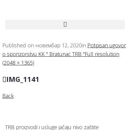
Published on
новембар 12, 2020
in
Potpisan ugovor
o sponzorstvu KK " Bratunac TRB "
Full resolution
(2048 × 1365)
IMG_1141
Back
TRB proizvodi i usluge jačaju nivo zaštite